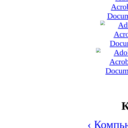
К
‹ Компь