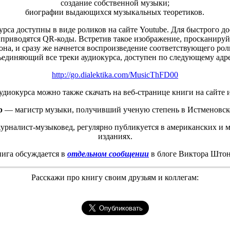
создание собственной музыки;
биографии выдающихся музыкальных теоретиков.
урса доступны в виде роликов на сайте Youtube. Для быстрого до
 приводятся QR-коды. Встретив такое изображение, просканируй
она, и сразу же начнется воспроизведение соответствующего рол
ъединяющий все треки аудиокурса, доступен по следующему адре
http://go.dialektika.com/MusicThFD00
удиокурса можно также скачать на веб-странице книги на сайте и
р
— магистр музыки, получивший ученую степень в Истменовск
рналист-музыковед, регулярно публикуется в американских и
изданиях.
ига обсуждается в
отдельном сообщении
в блоге Виктора Што
Расскажи про книгу своим друзьям и коллегам: