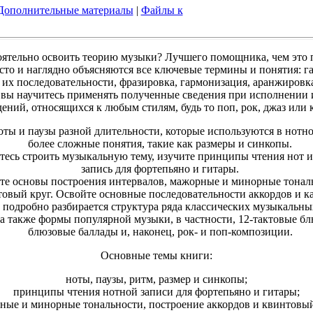
Дополнительные материалы
|
Файлы к
оятельно освоить теорию музыки? Лучшего помощника, чем это п
осто и наглядно объясняются все ключевые термины и понятия: г
 их последовательности, фразировка, гармонизация, аранжировка
 вы научитесь применять полученные сведения при исполнении
ений, относящихся к любым стилям, будь то поп, рок, джаз или 
ты и паузы разной длительности, которые используются в нотно
более сложные понятия, такие как размеры и синкопы.
есь строить музыкальную тему, изучите принципы чтения нот 
запись для фортепьяно и гитары.
е основы построения интервалов, мажорные и минорные тональ
овый круг. Освойте основные последовательности аккордов и к
 подробно разбирается структура ряда классических музыкальны
 а также формы популярной музыки, в частности, 12-тактовые бл
блюзовые баллады и, наконец, рок- и поп-композиции.
Основные темы книги:
ноты, паузы, ритм, размер и синкопы;
принципы чтения нотной записи для фортепьяно и гитары;
ные и минорные тональности, построение аккордов и квинтовый