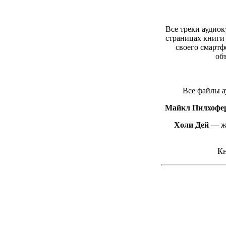
Все треки аудиок
страницах книги
своего смартф
об
Все файлы а
Майкл Пилхофе
Холи Дей
— жу
Кн