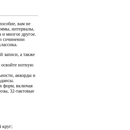
особие, вам не
аммы, интервалы,
 и многое другое.
 и сочинении
классика.
й записи, а также
и освойте нотную
ности, аккорды и
адансы.
х форм, включая
юзы, 32-тактовые
 круг;