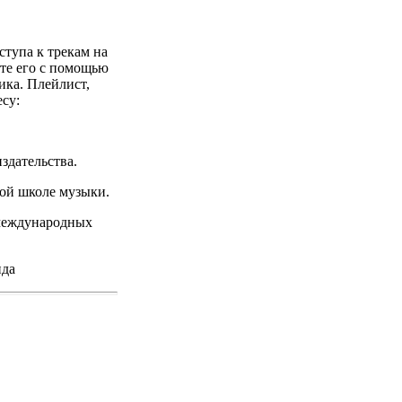
ступа к трекам на
те его с помощью
ика. Плейлист,
су:
здательства.
ой школе музыки.
 международных
нда