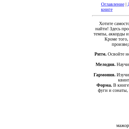
Оглавление
|
книге
Хотите самост
найти! Здесь пр
темпы, аккорды и
Кроме того,
произвед
Ритм.
Освойте но
Мелодия.
Научит
Гармония.
Изучит
квинт
Форма.
В книге
фуги и сонаты,
мажор