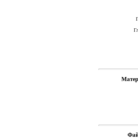
Гл
Глав
Матер
Фай