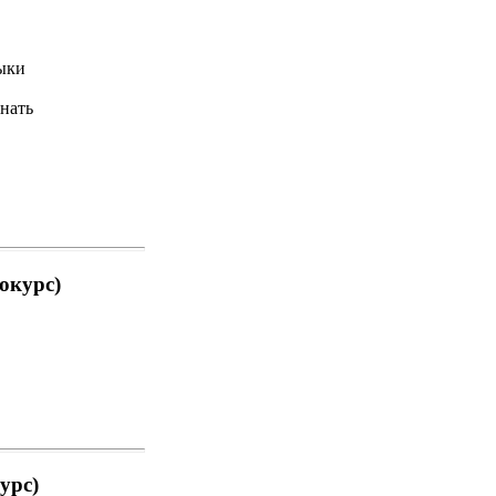
ыки
знать
окурс)
урс)