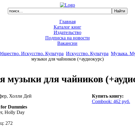
Главная
Каталог книг
Издательство
Подписка на новости
Вакансии
Общество. Искусство. Культура
Искусство. Культура
Музыка. Му
музыки для чайников (+аудиокурс)
я музыки для чайников (+ауди
ер, Холли Дей
Купить книгу:
Combook: 462 руб.
 for Dummies
er, Holly Day
ц: 272