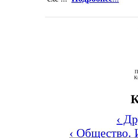
П
К
К
‹ Д
‹ Общество. 