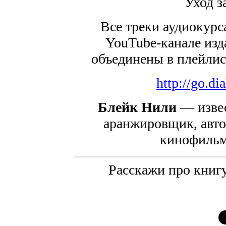
Уход з
Все треки аудиокурс
YouTube-канале изд
объединены в плейли
http://go.d
Блейк Нили
— извес
аранжировщик, авт
кинофильм
Расскажи про книгу