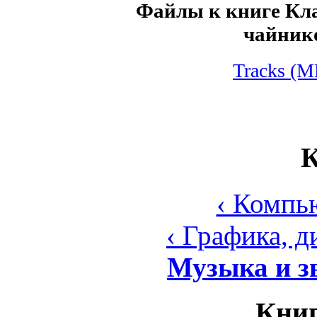
Файлы к книге Кл
чайнико
Tracks (M
К
‹ Компь
‹ Графика, 
Музыка и з
Книг