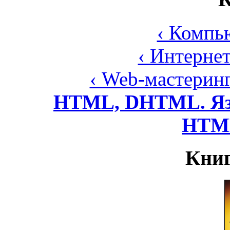
‹ Компь
‹ Интерне
‹ Web-мастерин
HTML, DHTML. Язы
HTML
Книг