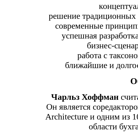
концептуа
решение традиционных
современные принцип
успешная разработк
бизнес-сцен
работа с таксо
ближайшие и долг
О
Чарльз Хоффман
счит
Он является соредакто
Architecture и одним из 
области бухг