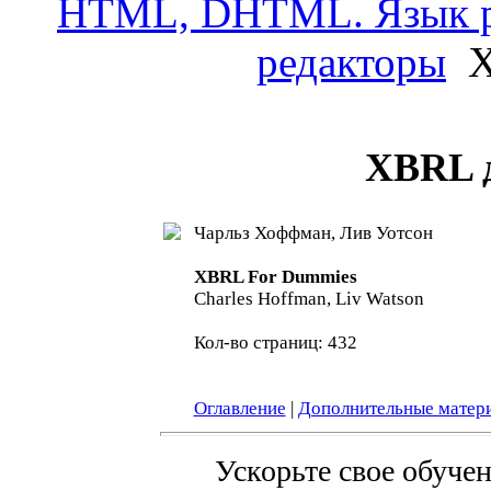
HTML, DHTML. Язык р
редакторы
X
XBRL 
Чарльз Хоффман, Лив Уотсон
XBRL For Dummies
Charles Hoffman, Liv Watson
Кол-во страниц: 432
Оглавление
|
Дополнительные матер
Ускорьте свое обуче