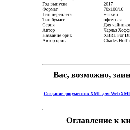
Год выпуска
2017
Формат
70x100/16
Тип переплета
мягкий
Тип бумаги
офсетная
Серия
Для чайников
Автор
Чарльз Хофф
Название ориг.
XBRL For D
Автор ориг.
Charles Hoffm
Вас, возможно, заи
Создание документов XML для Web
XML.
Оглавление к к