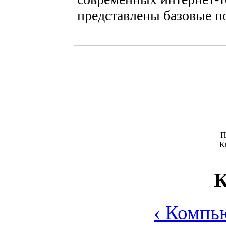
представлены базовые по
П
К
К
‹ Компь