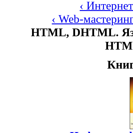
‹ Интерне
‹ Web-мастерин
HTML, DHTML. Язы
HTML
Книг