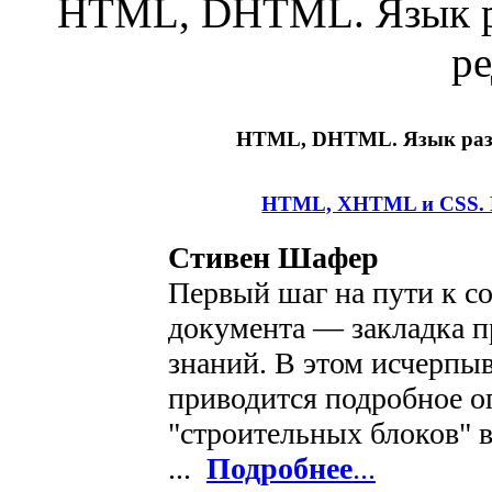
HTML, DHTML. Язык р
р
HTML, DHTML. Язык разм
HTML, XHTML и CSS. Би
Стивен Шафер
Первый шаг на пути к с
документа — закладка п
знаний. В этом исчерпы
приводится подробное о
"строительных блоков" 
...
Подробнее
...