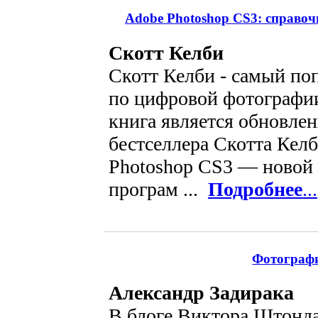
Adobe Photoshop CS3: справо
Скотт Келби
Скотт Келби - самый по
по цифровой фотографии
книга является обновле
бестселлера Скотта Кел
Photoshop CS3 — новой
програм ...
Подробнее
...
Фотографи
Александр Задирака
В блоге Виктора Штонда