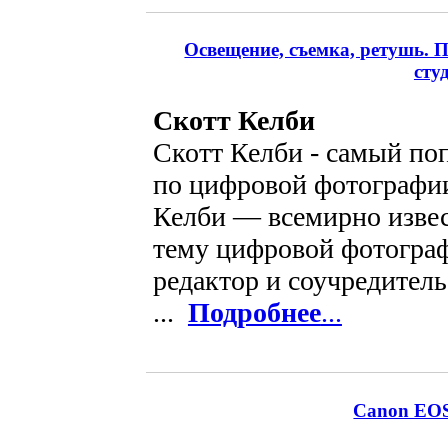
Освещение, съемка, ретушь. 
сту
Скотт Келби
Скотт Келби - самый по
по цифровой фотографии
Келби — всемирно извес
тему цифровой фотогра
редактор и соучредител
...
Подробнее
...
Canon EOS