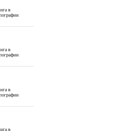
ига в
пографии
ига в
пографии
ига в
пографии
ига в