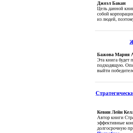
Джоэл Бакан
Цель данной книг
собой корпорация
из людей, поэтом
Ж
Бажова Мария 
Эта книга будет 
подходящую. Опи
выйти победителе
Стратегически
Кевин Лейн Кел
Автор книги Стр
эффективные кон
долгосрочную при