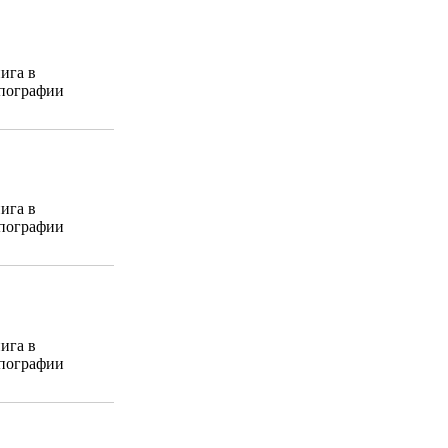
ига в
пографии
ига в
пографии
ига в
пографии