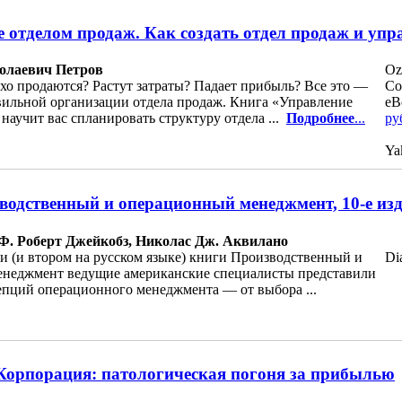
 отделом продаж. Как создать отдел продаж и упр
олаевич Петров
Oz
хо продаются? Растут затраты? Падает прибыль? Все это —
Co
ильной организации отдела продаж. Книга «Управление
eB
научит вас спланировать структуру отдела ...
Подробнее
...
ру
Ya
водственный и операционный менеджмент, 10-е из
 Ф. Роберт Джейкобз, Николас Дж. Аквилано
и (и втором на русском языке) книги Производственный и
Di
неджмент ведущие американские специалисты представили
цепций операционного менеджмента — от выбора ...
Корпорация: патологическая погоня за прибылью