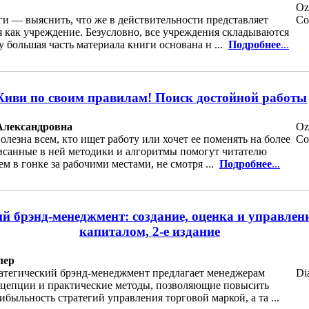
Oz
и — выяснить, что же в действительности представляет
Co
 как учреждение. Безусловно, все учреждения складываются
у большая часть материала книги основана н ...
Подробнее
...
иви по своим правилам! Поиск достойной работы
Александровна
Oz
полезна всем, кто ищет работу или хочет ее поменять на более
Co
санные в ней методики и алгоритмы помогут читателю
м в гонке за рабочими местами, не смотря ...
Подробнее
...
й брэнд-менеджмент: создание, оценка и управле
капиталом, 2-е издание
лер
атегический брэнд-менеджмент предлагает менеджерам
Di
цепции и практические методы, позволяющие повысить
быльность стратегий управления торговой маркой, а та ...