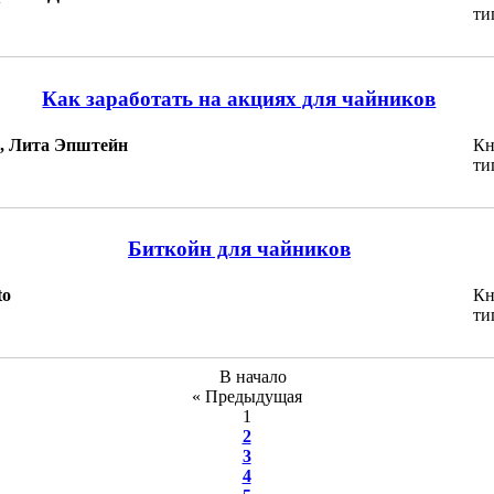
ти
Как заработать на акциях для чайников
, Лита Эпштейн
Кн
ти
Биткойн для чайников
to
Кн
ти
В начало
« Предыдущая
1
2
3
4