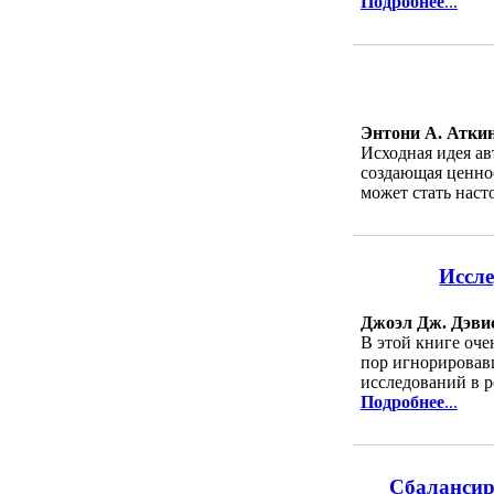
Подробнее
...
Энтони А. Аткин
Исходная идея ав
создающая ценнос
может стать наст
Иссле
Джоэл Дж. Дэви
В этой книге оче
пор игнорировав
исследований в р
Подробнее
...
Сбалансир