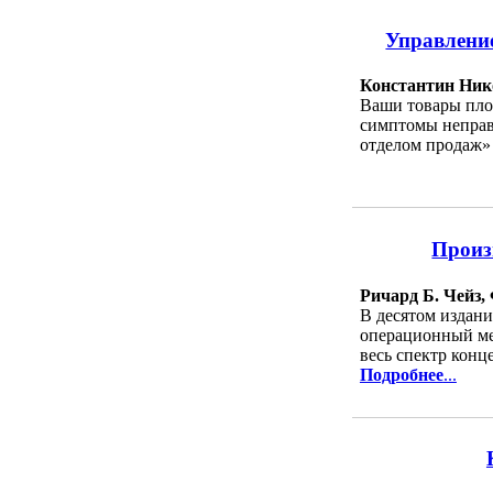
Управление
Константин Ник
Ваши товары пло
симптомы неправ
отделом продаж» 
Произ
Ричард Б. Чейз,
В десятом издани
операционный ме
весь спектр кон
Подробнее
...