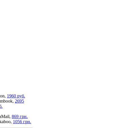
on,
1960 руб.
mbook,
2695
б.
aMail,
869 грн.
kaboo,
1056 грн.