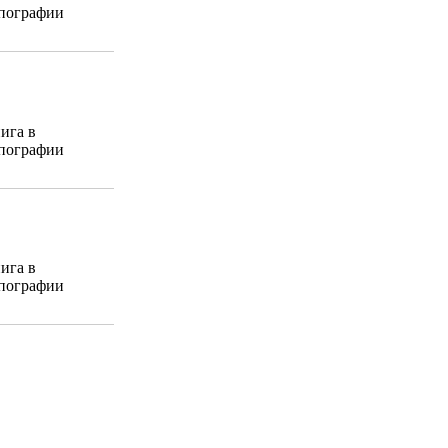
пографии
ига в
пографии
ига в
пографии