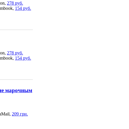
on,
278 руб.
mbook,
154 руб.
on,
278 руб.
mbook,
154 руб.
ние марочным
aMail,
209 грн.