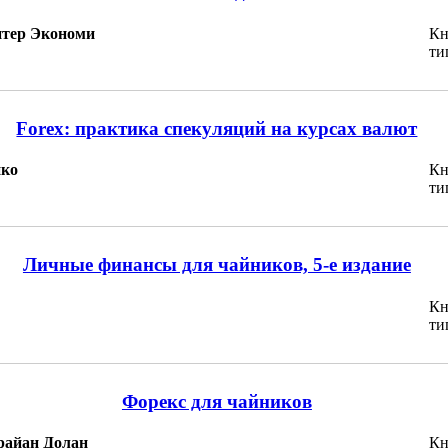
итер Экономи
Кн
ти
Forex: практика спекуляций на курсах валют
нко
Кн
ти
Личные финансы для чайников, 5-е издание
Кн
ти
Форекс для чайников
райан Долан
Кн