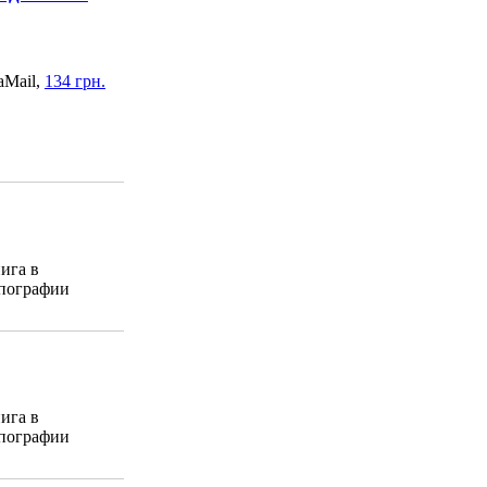
aMail,
134 грн.
ига в
пографии
ига в
пографии