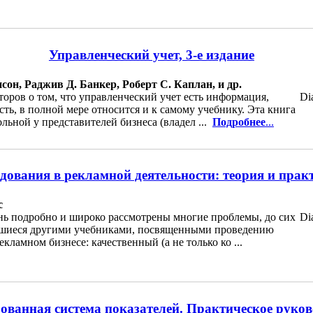
Управленческий учет, 3-е издание
сон, Раджив Д. Банкер, Роберт С. Каплан, и др.
торов о том, что управленческий учет есть информация,
Di
ть, в полной мере относится и к самому учебнику. Эта книга
ольной у представителей бизнеса (владел ...
Подробнее
...
дования в рекламной деятельности: теория и прак
с
нь подробно и широко рассмотрены многие проблемы, до сих
Di
шиеся другими учебниками, посвященными проведению
екламном бизнесе: качественный (а не только ко ...
ованная система показателей. Практическое руков