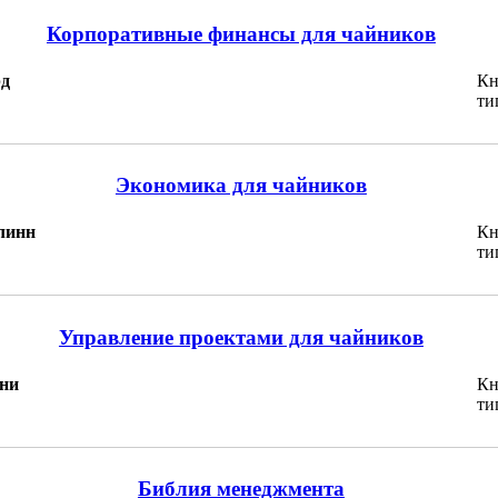
Корпоративные финансы для чайников
рд
Кн
ти
Экономика для чайников
линн
Кн
ти
Управление проектами для чайников
тни
Кн
ти
Библия менеджмента