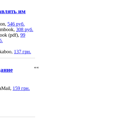
авлять им
on,
546 руб.
mbook,
308 руб.
ook (pdf),
99
б.
kaboo,
137 грн.
««
дание
aMail,
159 грн.