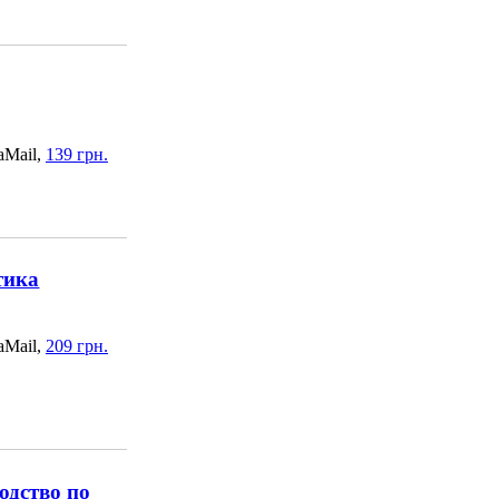
aMail,
139 грн.
тика
aMail,
209 грн.
одство по