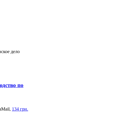
ское дело
одство по
aMail,
134 грн.