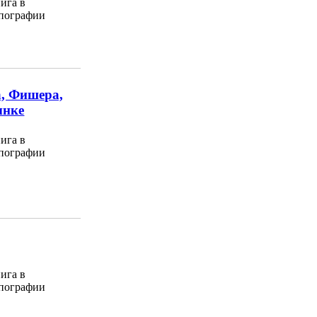
ига в
пографии
а, Фишера,
ынке
ига в
пографии
ига в
пографии