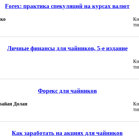
Forex: практика спекуляций на курсах валют
нко
Кн
ти
Личные финансы для чайников, 5-е издание
Кн
ти
Форекс для чайников
райан Долан
Кн
ти
Как заработать на акциях для чайников