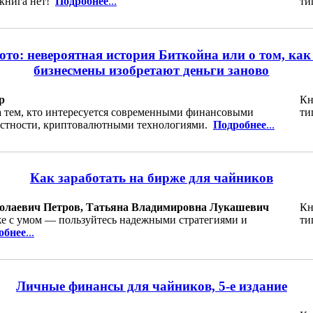
 книга нет!
Подробнее
...
ти
то: невероятная история Биткойна или о том, как
бизнесмены изобретают деньги заново
р
Кн
а тем, кто интересуется современными финансовыми
ти
частности, криптовалютными технологиями.
Подробнее
...
Как заработать на бирже для чайников
олаевич Петров, Татьяна Владимировна Лукашевич
Кн
же с умом — пользуйтесь надежными стратегиями и
ти
обнее
...
Личные финансы для чайников, 5-е издание