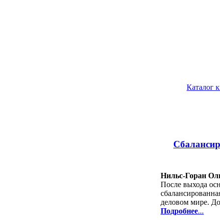
Каталог 
Сбалансир
Нильс-Горан Оль
После выхода ос
сбалансированна
деловом мире. До
Подробнее
...