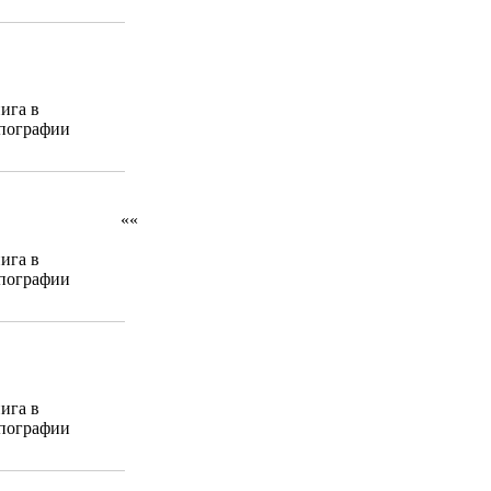
ига в
пографии
««
ига в
пографии
ига в
пографии