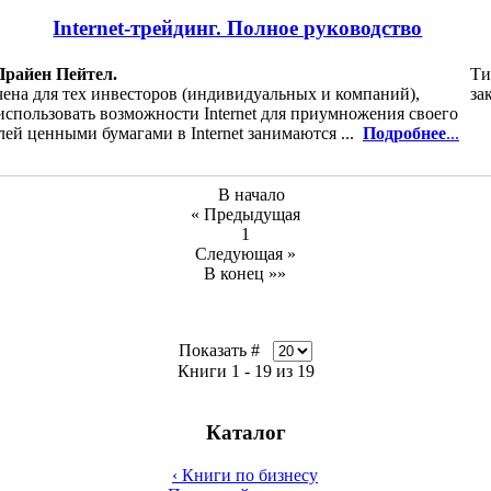
Internet-трейдинг. Полное руководство
Прайен Пейтел.
Ти
ена для тех инвесторов (индивидуальных и компаний),
за
спользовать возможности Internet для приумножения своего
лей ценными бумагами в Internet занимаются ...
Подробнее
...
В начало
« Предыдущая
1
Следующая »
В конец »»
Показать #
Книги 1 - 19 из 19
Каталог
‹ Книги по бизнесу