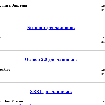
, Лита Эпштейн
Кн
ти
Биткойн для чайников
to
Кн
ти
Офшор 2.0 для чайников
ulting
Кн
ти
XBRL для чайников
, Лив Уотсон
Кн