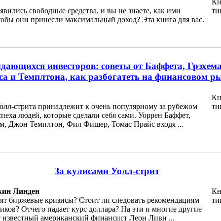
Кн
оявились свободные средства, и вы не знаете, как ими
ти
тобы они принесли максимальный доход? Эта книга для вас.
дающихся инвесторов: советы от Баффета, Грэхем
а и Темплтона, как разбогатеть на финансовом р
Кн
олл-стрита принадлежит к очень популярному за рубежом
ти
пеха людей, которые сделали себя сами. Уоррен Баффет,
м, Джон Темплтон, Фил Фишер, Томас Прайс входя ...
За кулисами Уолл-стрит
жин Линден
Кн
ят биржевые кризисы? Стоит ли следовать рекомендациям
ти
ков? Отчего падает курс доллара? На эти и многие другие
т известный американский финансист Леон Ливи ...