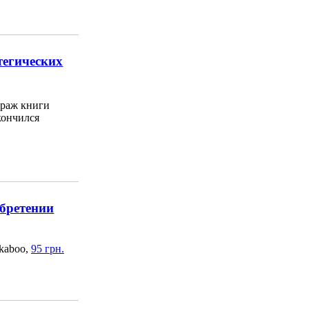
тегических
раж книги
кончился
бретении
kaboo,
95 грн.