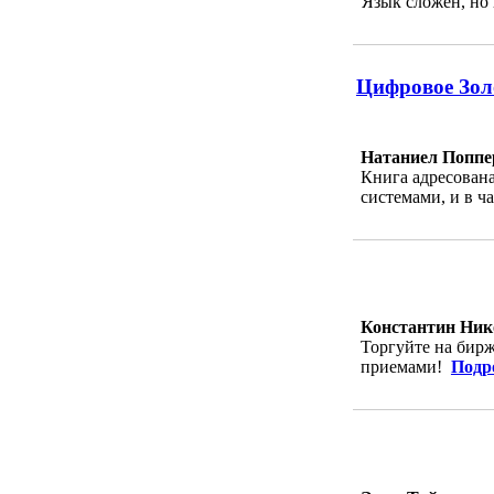
Язык сложен, но
Цифровое Золо
Натаниел Поппе
Книга адресован
системами, и в 
Константин Ник
Торгуйте на бир
приемами!
Подр