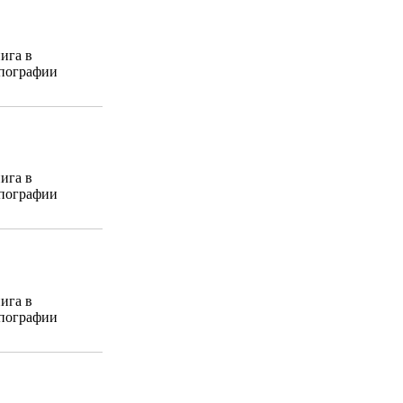
ига в
пографии
ига в
пографии
ига в
пографии