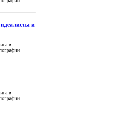
пографии
 идеалисты и
ига в
пографии
ига в
пографии