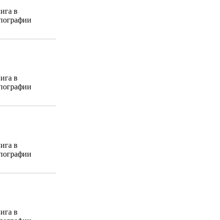
ига в
пографии
ига в
пографии
ига в
пографии
ига в