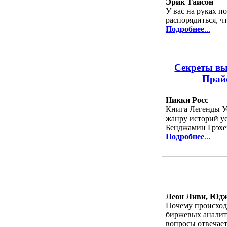
Эрик Тайсон
У вас на руках п
распорядиться, ч
Подробнее
...
Секреты вы
Прайс
Никки Росс
Книга Легенды У
жанру историй ус
Бенджамин Грэхе
Подробнее
...
Леон Ливи, Юд
Почему происход
биржевых аналити
вопросы отвечае