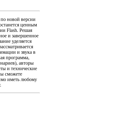
 по новой версии
 останется ценным
ии Flash. Решая
ное и завершенное
мание уделяется
рассматривается
имации и звука в
ая программа,
нариев), авторы
еты и технические
вы сможете
димо иметь любому
.