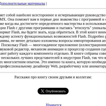
Дополнительные материалы
|
яет собой наиболее всестороннее и исчерпывающее руководство
MX. Она поможет вам в первые дни знакомства с программой и
же когда вы достигнете определенного мастерства в использован
ции Flash с другими программами и пытаясь "втиснуть" уникаль
ормат Flash, вы будете знать, куда обратиться. В этой книге вни
ждому аспекту функциональных возможностей Flash. Подробно 
аммы, не менее детально изложены вопросы импортирования ан
. Поскольку Flash — многозадачное приложение (иллюстрационн
звуковой редактор, механизм анимации и процессор создания сце
ают работу каждого компонента отдельно. В книге собраны сов
 нескольких лучших представителей в индустрии Flash, так что 
их многолетним опытом. Это именно та книга, которую необхо
профессиональному дизайнеру Web, разработчику или аниматору
Расскажи про книгу своим друзьям и коллегам:
Нравится