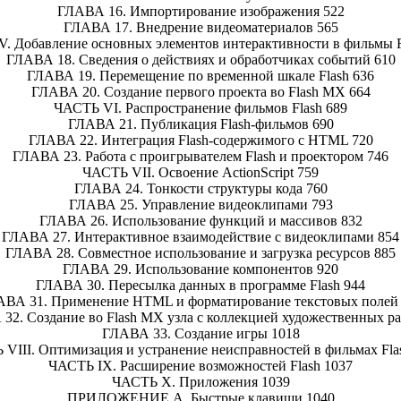
ГЛАВА 16. Импортирование изображения 522
ГЛАВА 17. Внедрение видеоматериалов 565
. Добавление основных элементов интерактивности в фильмы F
ГЛАВА 18. Сведения о действиях и обработчиках событий 610
ГЛАВА 19. Перемещение по временной шкале Flash 636
ГЛАВА 20. Создание первого проекта во Flash MX 664
ЧАСТЬ VI. Распространение фильмов Flash 689
ГЛАВА 21. Публикация Flash-фильмов 690
ГЛАВА 22. Интеграция Flash-содержимого с HTML 720
ГЛАВА 23. Работа с проигрывателем Flash и проектором 746
ЧАСТЬ VII. Освоение ActionScript 759
ГЛАВА 24. Тонкости структуры кода 760
ГЛАВА 25. Управление видеоклипами 793
ГЛАВА 26. Использование функций и массивов 832
ГЛАВА 27. Интерактивное взаимодействие с видеоклипами 854
ГЛАВА 28. Совместное использование и загрузка ресурсов 885
ГЛАВА 29. Использование компонентов 920
ГЛАВА 30. Пересылка данных в программе Flash 944
ВА 31. Применение HTML и форматирование текстовых полей
32. Создание во Flash MX узла с коллекцией художественных ра
ГЛАВА 33. Создание игры 1018
VIII. Оптимизация и устранение неисправностей в фильмах Fla
ЧАСТЬ IX. Расширение возможностей Flash 1037
ЧАСТЬ X. Приложения 1039
ПРИЛОЖЕНИЕ А. Быстрые клавиши 1040