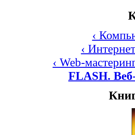
К
‹ Компь
‹ Интерне
‹ Web-мастерин
FLASH. Веб
Книг