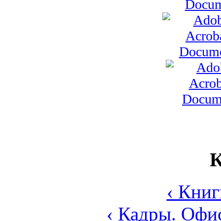
К
‹ Книг
‹ Кадры. Офи