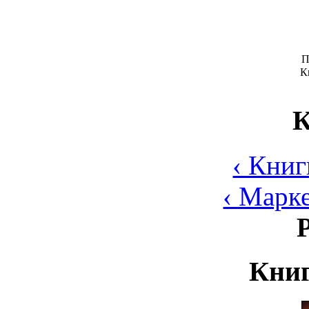
П
К
К
‹ Книг
‹ Марк
Книг