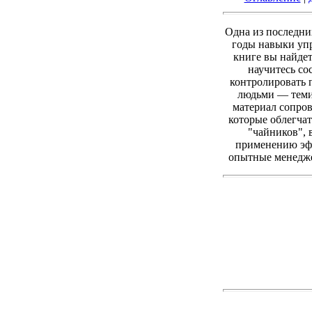
Одна из последни
годы навыки упр
книге вы найде
научитесь со
контролировать 
людьми — теми,
материал сопров
которые облегча
"чайников", 
применению эфф
опытные менеджер