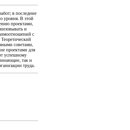
абот; в последние
о уровня. В этой
ению проектами,
анизовывать и
заимоотношений с
. Теоретический
езными советами,
ие проектами для
ают успешному
чинающие, так и
рганизации труда.