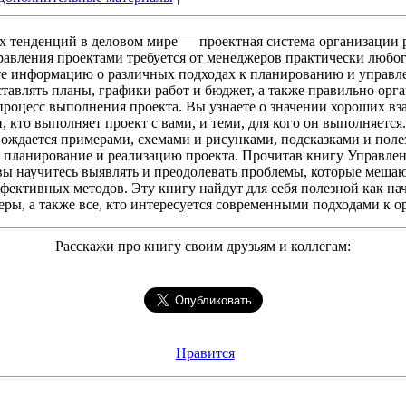
х тенденций в деловом мире — проектная система организации р
авления проектами требуется от менеджеров практически любог
те информацию о различных подходах к планированию и управл
ставлять планы, графики работ и бюджет, а также правильно орг
процесс выполнения проекта. Вы узнаете о значении хороших в
 кто выполняет проект с вами, и теми, для кого он выполняется
ождается примерами, схемами и рисунками, подсказками и пол
т планирование и реализацию проекта. Прочитав книгу Управлен
вы научитесь выявлять и преодолевать проблемы, которые меш
ективных методов. Эту книгу найдут для себя полезной как на
ы, а также все, кто интересуется современными подходами к о
Расскажи про книгу своим друзьям и коллегам:
Нравится