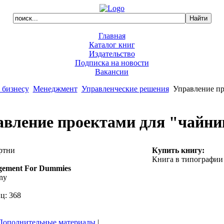
Главная
Каталог книг
Издательство
Подписка на новости
Вакансии
 бизнесу
Менеджмент
Управленческие решения
Управление пр
авление проектами для "чайни
ртни
Купить книгу:
Книга в типографии
gement For Dummies
tny
ц: 368
Дополнительные материалы
|