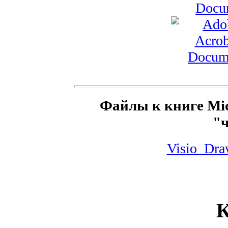
Файлы к книге Micr
"
Visio_Dra
К