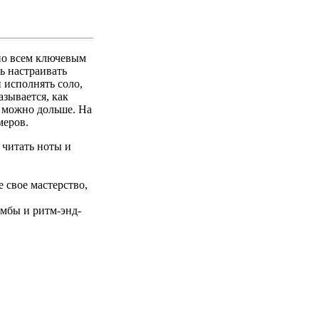
по всем ключевым
ь настраивать
и исполнять соло,
азывается, как
 можно дольше. На
меров.
 читать ноты и
 свое мастерство,
амбы и ритм-энд-