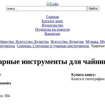
Главная
Каталог книг
Издательство
Подписка на новости
Вакансии
бщество. Искусство. Культура
Искусство. Культура
Музыка. Му
трументы
Скрипка. Струнные и ударные инструменты
Ударные 
арные инструменты для чайни
г
Купить книгу:
Книга в типографии
ummies
ц: 304