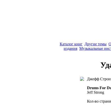
Каталог книг
Другие темы
О
издания
Музыкальные инс
Уд
Джефф Строн
Drums For D
Jeff Strong
Кол-во страни