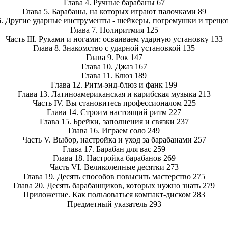
Глава 4. Ручные барабаны 67
Глава 5. Барабаны, на которых играют палочками 89
6. Другие ударные инструменты - шейкеры, погремушки и трещо
Глава 7. Полиритмия 125
Часть III. Руками и ногами: осваиваем ударную установку 133
Глава 8. Знакомство с ударной установкой 135
Глава 9. Рок 147
Глава 10. Джаз 167
Глава 11. Блюз 189
Глава 12. Ритм-энд-блюз и фанк 199
Глава 13. Латиноамериканская и карибская музыка 213
Часть IV. Вы становитесь профессионалом 225
Глава 14. Строим настоящий ритм 227
Глава 15. Брейки, заполнения и связки 237
Глава 16. Играем соло 249
Часть V. Выбор, настройка и уход за барабанами 257
Глава 17. Барабан для вас 259
Глава 18. Настройка барабанов 269
Часть VI. Великолепные десятки 273
Глава 19. Десять способов повысить мастерство 275
Глава 20. Десять барабанщиков, которых нужно знать 279
Приложение. Как пользоваться компакт-диском 283
Предметный указатель 293