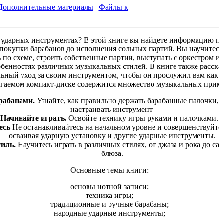
Дополнительные материалы
|
Файлы к
а ударных инструментах? В этой книге вы найдете информацию 
 покупки барабанов до исполнения сольных партий. Вы научитес
 по схеме, строить собственные партии, выступать с оркестром 
обенностях различных музыкальных стилей. В книге также расск
льный уход за своим инструментом, чтобы он прослужил вам как
гаемом компакт-диске содержится множество музыкальных при
рабанами.
Узнайте, как правильно держать барабанные палочки,
настраивать инструмент.
Начинайте играть.
Освойте технику игры руками и палочками.
есь
Не останавливайтесь на начальном уровне и совершенствуйте
осваивая ударную установку и другие ударные инструменты.
тиль.
Научитесь играть в различных стилях, от джаза и рока до с
блюза.
Основные темы книги:
основы нотной записи;
техника игры;
традиционные и ручные барабаны;
народные ударные инструменты;