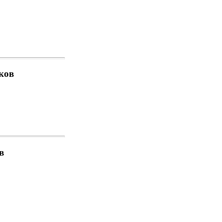
ков
в