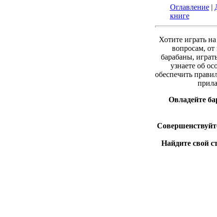
Оглавление
|
книге
Хотите играть н
вопросам, от
барабаны, играть
узнаете об ос
обеспечить прави
прила
Овладейте ба
Совершенствуйт
Найдите свой с