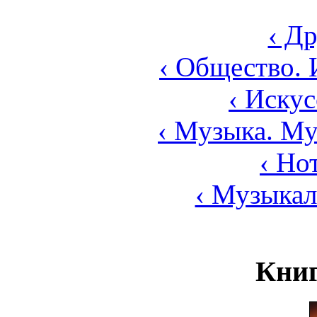
‹ Д
‹ Общество. 
‹ Искус
‹ Музыка. Му
‹ Но
‹ Музыка
Книг