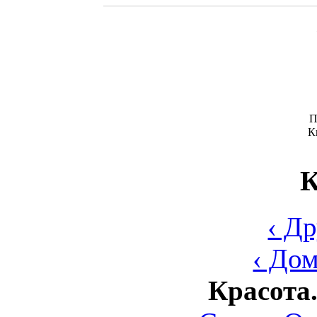
П
К
К
‹ Д
‹ До
Красота